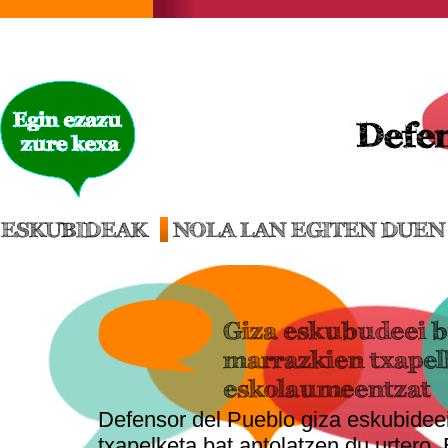
ESKUBIDEAK
NOLA LAN EGITEN DUEN
Giza eskubudeei 
marrazkien txapel
eskolaumeentzat
Defensor del Pueblo giza eskubidee
txapelketa bat antolatzen du urtero,