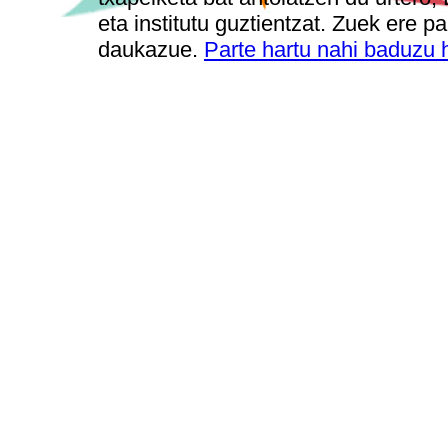
eta institutu guztientzat. Zuek ere p
daukazue.
Parte hartu nahi baduzu