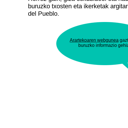
buruzko txosten eta ikerketak argita
del Pueblo.
Arartekoaren webgunea
gazt
buruzko informazio geh