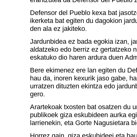
Defensor del Pueblo kexa bat jasot
ikerketa bat egiten du dagokion jar
den ala ez jakiteko.
Jardunbidea ez bada egokia izan, ja
aldatzeko edo berriz ez gertatzeko n
eskatuko dio haren ardura duen Admi
Bere ekimenez ere lan egiten du De
hau da, inoren kexurik jaso gabe, h
urratzen dituzten ekintza edo jardun
gero.
Arartekoak txosten bat osatzen du ur
publikoek giza eskubideen aurka egi
larrienekin, eta Gorte Nagusietara bi
Horrez gain, giza eskubideei eta ha