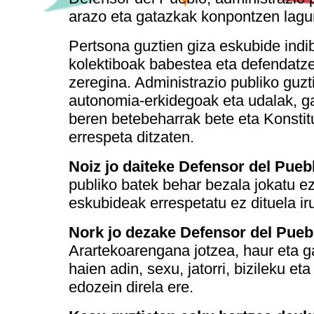
arazo eta gatazkak konpontzen lagu
Pertsona guztien giza eskubide indi
kolektiboak babestea eta defendatz
zeregina. Administrazio publiko guzt
autonomia-erkidegoak eta udalak, ga
beren betebeharrak bete eta Konstit
errespeta ditzaten.
Noiz jo daiteke Defensor del Pueb
publiko batek behar bezala jokatu ez
eskubideak errespetatu ez dituela ir
Nork jo dezake Defensor del Pueb
Arartekoarengana jotzea, haur eta g
haien adin, sexu, jatorri, bizileku et
edozein direla ere.