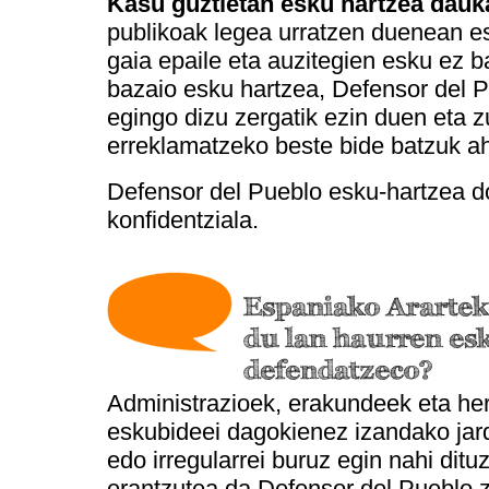
Kasu guztietan esku hartzea dauk
publikoak legea urratzen duenean e
gaia epaile eta auzitegien esku ez 
bazaio esku hartzea, Defensor del 
egingo dizu zergatik ezin duen eta 
erreklamatzeko beste bide batzuk ah
Defensor del Pueblo esku-hartzea d
konfidentziala.
Espaniako Arartek
du lan haurren es
defendatzeco?
Administrazioek, erakundeek eta her
eskubideei dagokienez izandako jar
edo irregularrei buruz egin nahi ditu
erantzutea da Defensor del Pueblo z