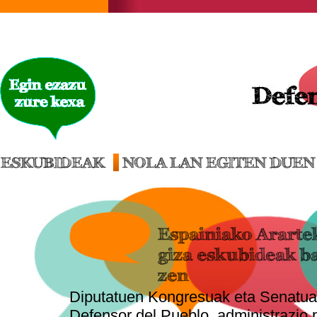
ESKUBIDEAK
NOLA LAN EGITEN DUEN
Espainiako Arart
giza eskubideak b
zen
Diputatuen Kongresuak eta Senatua
Defensor del Pueblo, administrazio 