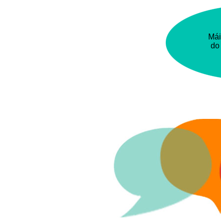
Mái
d