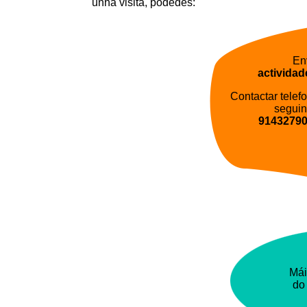
unha visita, podedes:
En
activida
Contactar tele
seguin
9143279
Mái
d