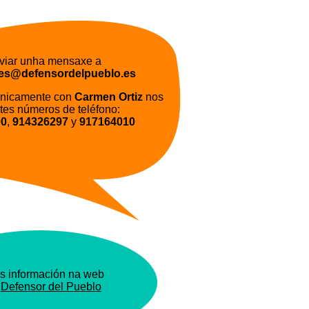
viar unha mensaxe a
des@defensordelpueblo.es
fonicamente con
Carmen Ortiz
nos
tes números de teléfono:
00
,
914326297
y
917164010
s información na web
o
Defensor del Pueblo