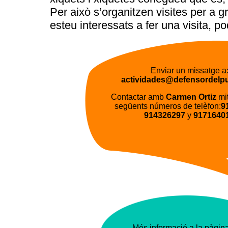
Per això s’organitzen visites per a g
esteu interessats a fer una visita, p
Enviar un missatge a
actividades@defensordelp
Contactar amb
Carmen Ortiz
mit
següents números de telèfon:
9
914326297
y
9171640
Més informació a la pàgin